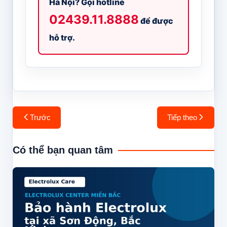
Hà Nội? Gọi hotline
02439.11.8888
để được
hỗ trợ.
Điều
Trước
Tiếp theo
hướng
bài
Có thể bạn quan tâm
viết