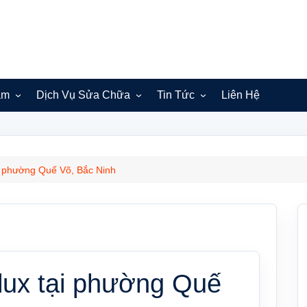
ẩm
Dịch Vụ Sửa Chữa
Tin Tức
Liên Hệ
Sửa máy giặt Electrolux
Bắc Ninh
Hà Nội
ại phường Quế Võ, Bắc Ninh
lux tại phường Quế