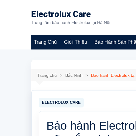
Chuyển
đến
Electrolux Care
phần
Trung tâm bảo hành Electrolux tại Hà Nội
nội
dung
Trang Chủ
Giới Thiệu
Bảo Hành Sản Ph
Bảo hành máy giặt
Electrolux
Trang chủ
Bắc Ninh
Bảo hành Electrolux t
Bảo hành Electro