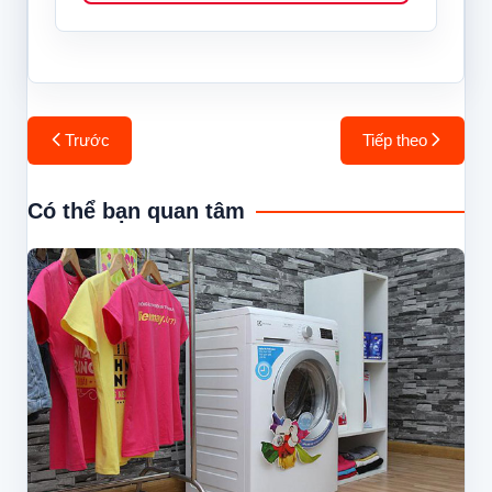
Điều
Trước
Tiếp theo
hướng
bài
Có thể bạn quan tâm
viết