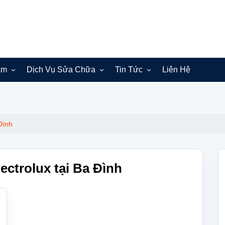
ẩm
Dịch Vụ Sửa Chữa
Tin Tức
Liên Hệ
Sửa máy giặt Electrolux
Bắc Ninh
Hà Nội
Đình
ectrolux tại Ba Đình