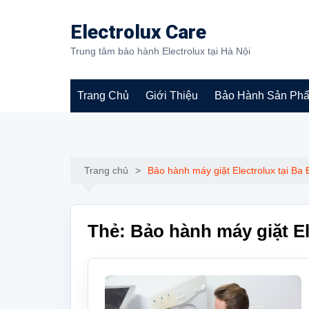
Chuyển
đến
Electrolux Care
phần
Trung tâm bảo hành Electrolux tại Hà Nội
nội
dung
Trang Chủ
Giới Thiệu
Bảo Hành Sản Ph
Bảo hành máy giặt
Electrolux
Trang chủ
Bảo hành máy giặt Electrolux tại Ba 
Thẻ:
Bảo hành máy giặt El