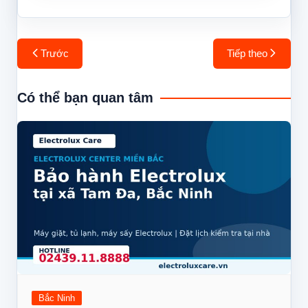
Điều
Trước
Tiếp theo
hướng
bài
Có thể bạn quan tâm
viết
Bắc Ninh