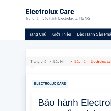
Chuyển
đến
Electrolux Care
phần
Trung tâm bảo hành Electrolux tại Hà Nội
nội
dung
Trang Chủ
Giới Thiệu
Bảo Hành Sản Ph
Bảo hành máy giặt
Electrolux
Trang chủ
Bắc Ninh
Bảo hành Electrolux t
Bảo hành Electro