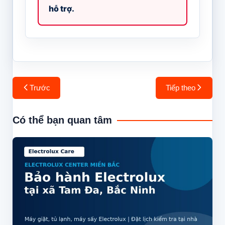
hỗ trợ.
Điều
Trước
Tiếp theo
hướng
bài
Có thể bạn quan tâm
viết