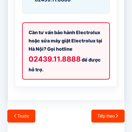
Cần tư vấn bảo hành Electrolux
hoặc sửa máy giặt Electrolux tại
Hà Nội? Gọi hotline
02439.11.8888
để được
hỗ trợ.
Điều
Trước
Tiếp theo
hướng
bài