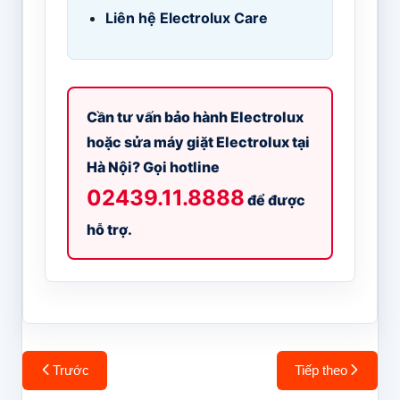
Liên hệ Electrolux Care
Cần tư vấn bảo hành Electrolux
hoặc sửa máy giặt Electrolux tại
Hà Nội? Gọi hotline
02439.11.8888
để được
hỗ trợ.
Điều
Trước
Tiếp theo
hướng