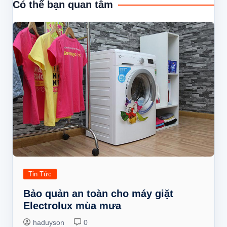
Có thể bạn quan tâm
viết
Tin Tức
Bảo quản an toàn cho máy giặt
Electrolux mùa mưa
haduyson
0