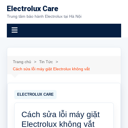
Chuyển
Electrolux Care
đến
Trung tâm bảo hành Electrolux tại Hà Nội
phần
nội
dung
Trang chủ
Tin Tức
Cách sửa lỗi máy giặt Electrolux không vắt
Cách sửa lỗi máy giặt
Electrolux không vắt