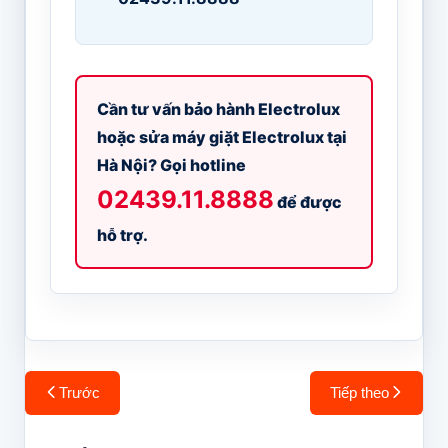
Cần tư vấn bảo hành Electrolux
hoặc sửa máy giặt Electrolux tại
Hà Nội? Gọi hotline
02439.11.8888
để được
hỗ trợ.
Điều
Trước
Tiếp theo
hướng
bài