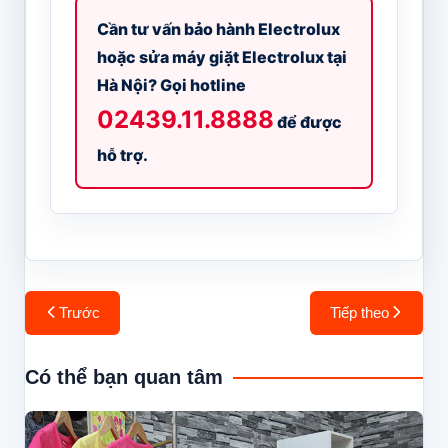
Cần tư vấn bảo hành Electrolux
hoặc sửa máy giặt Electrolux tại
Hà Nội? Gọi hotline
02439.11.8888
để được
hỗ trợ.
Điều
Trước
Tiếp theo
hướng
bài
Có thể bạn quan tâm
viết