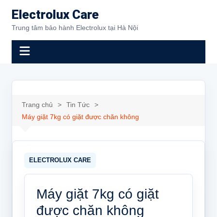
Chuyển
Electrolux Care
đến
Trung tâm bảo hành Electrolux tại Hà Nội
phần
nội
dung
Trang chủ
Tin Tức
Máy giặt 7kg có giặt được chăn không
Máy giặt 7kg có giặt
được chăn không