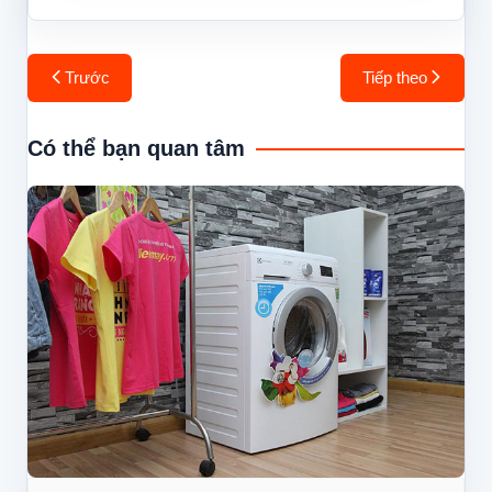
Điều
Trước
Tiếp theo
hướng
bài
Có thể bạn quan tâm
viết