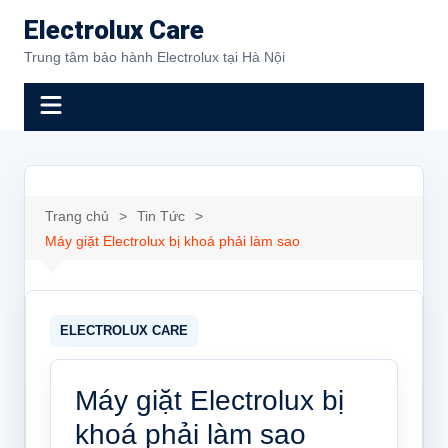
Chuyển
Electrolux Care
đến
Trung tâm bảo hành Electrolux tại Hà Nội
phần
nội
dung
Trang chủ
Tin Tức
Máy giặt Electrolux bị khoá phải làm sao
Máy giặt Electrolux bị
khoá phải làm sao