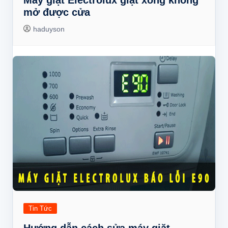
Máy giặt Electrolux giặt xong không
mở được cửa
haduyson
Tin Tức