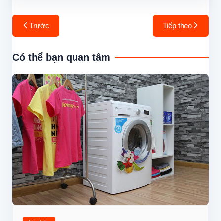
Điều
Trước
Tiếp theo
hướng
bài
Có thể bạn quan tâm
viết