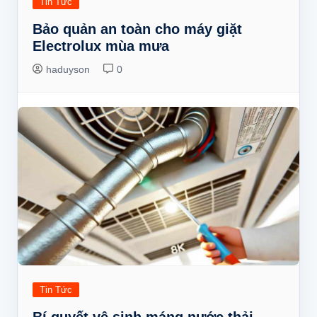
Tin Tức
Bảo quản an toàn cho máy giặt
Electrolux mùa mưa
haduyson
0
Tin Tức
Bí quyết vệ sinh máng nước thải