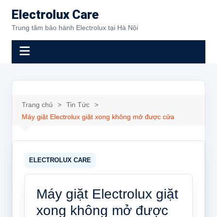
Chuyển
Electrolux Care
đến
Trung tâm bảo hành Electrolux tại Hà Nội
phần
nội
dung
Trang chủ
Tin Tức
Máy giặt Electrolux giặt xong không mở được cửa
Máy giặt Electrolux giặt
xong không mở được