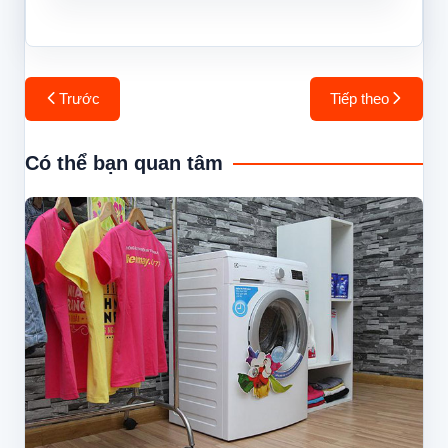
Điều
Trước
Tiếp theo
hướng
bài
Có thể bạn quan tâm
viết