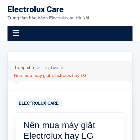
Chuyển
Electrolux Care
đến
Trung tâm bảo hành Electrolux tại Hà Nội
phần
nội
dung
Trang chủ
Tin Tức
Nên mua máy giặt Electrolux hay LG
Nên mua máy giặt
Electrolux hay LG