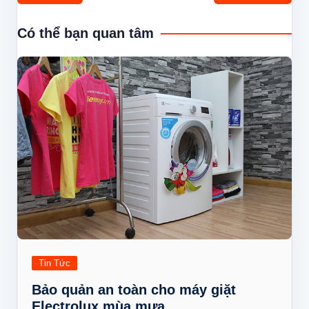
hướng
bài
Có thể bạn quan tâm
viết
Tin Tức
Bảo quản an toàn cho máy giặt
Electrolux mùa mưa