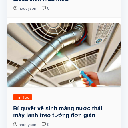
haduyson
0
Tin Tức
Bí quyết vệ sinh máng nước thải
máy lạnh treo tường đơn giản
haduyson
0