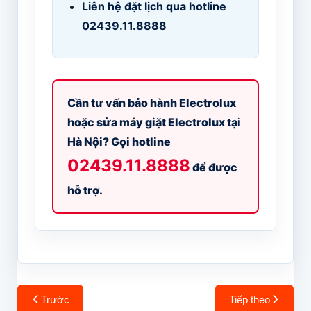
Liên hệ đặt lịch qua hotline
02439.11.8888
Cần tư vấn bảo hành Electrolux
hoặc sửa máy giặt Electrolux tại
Hà Nội? Gọi hotline
02439.11.8888
để được
hỗ trợ.
Điều
Trước
Tiếp theo