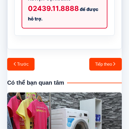
02439.11.8888
để được
hỗ trợ.
Điều
Trước
Tiếp theo
hướng
bài
Có thể bạn quan tâm
viết