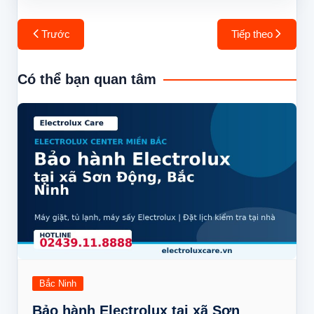
Điều
Trước
Tiếp theo
hướng
bài
Có thể bạn quan tâm
viết
Bắc Ninh
Bảo hành Electrolux tại xã Sơn