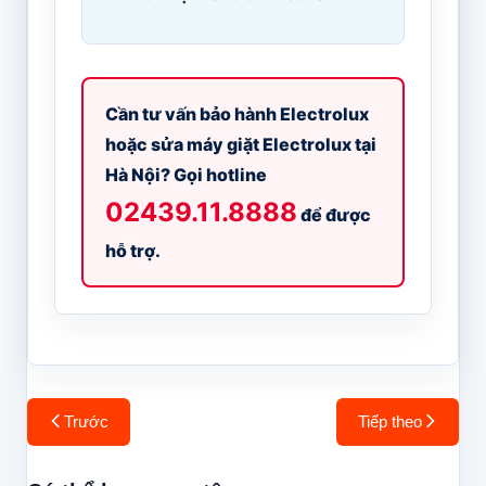
Cần tư vấn bảo hành Electrolux
hoặc sửa máy giặt Electrolux tại
Hà Nội? Gọi hotline
02439.11.8888
để được
hỗ trợ.
Điều
Trước
Tiếp theo
hướng
bài