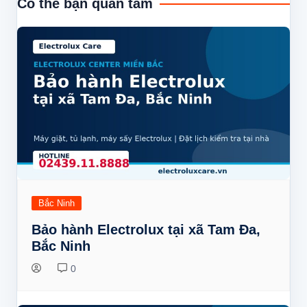
Có thể bạn quan tâm
viết
Bắc Ninh
Bảo hành Electrolux tại xã Tam Đa,
Bắc Ninh
0