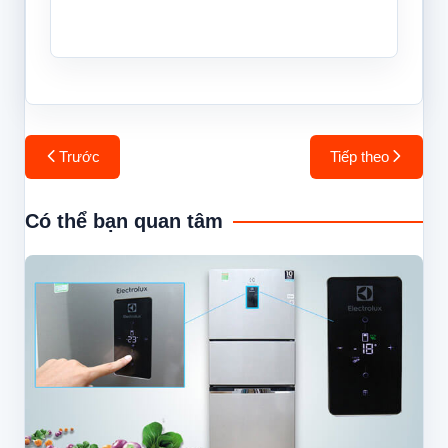
Điều
Trước
Tiếp theo
hướng
bài
Có thể bạn quan tâm
viết