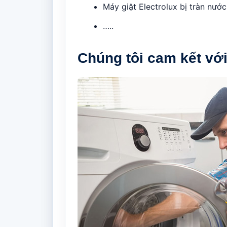
Máy giặt Electrolux bị tràn nướ
…..
Chúng tôi cam kết vớ