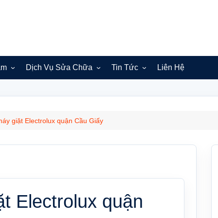
ẩm
Dịch Vụ Sửa Chữa
Tin Tức
Liên Hệ
Sửa máy giặt Electrolux
Bắc Ninh
Hà Nội
áy giặt Electrolux quận Cầu Giấy
t Electrolux quận