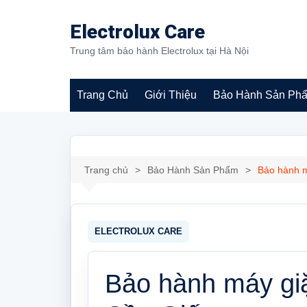
Chuyển
đến
Electrolux Care
phần
Trung tâm bảo hành Electrolux tại Hà Nội
nội
dung
Trang Chủ
Giới Thiệu
Bảo Hành Sản Ph
Bảo hành máy giặt
Electrolux
Trang chủ
Bảo Hành Sản Phẩm
Bảo hành m
Bảo hành máy giặ