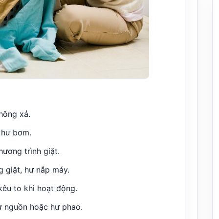
hông xả.
, hư bơm.
hương trình giặt.
g giặt, hư nắp máy.
 kêu to khi hoạt động.
hư nguồn hoặc hư phao.