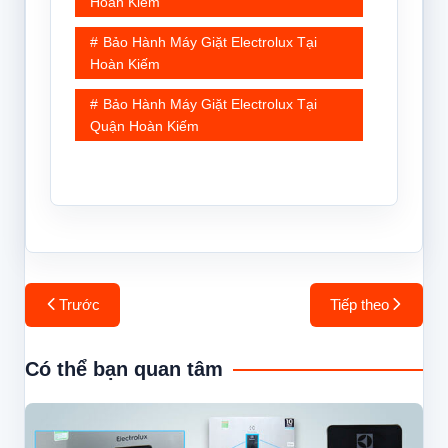
Hoàn Kiếm
Bảo Hành Máy Giặt Electrolux Tại
Hoàn Kiếm
Bảo Hành Máy Giặt Electrolux Tại
Quận Hoàn Kiếm
Điều
Trước
Tiếp theo
hướng
bài
Có thể bạn quan tâm
viết