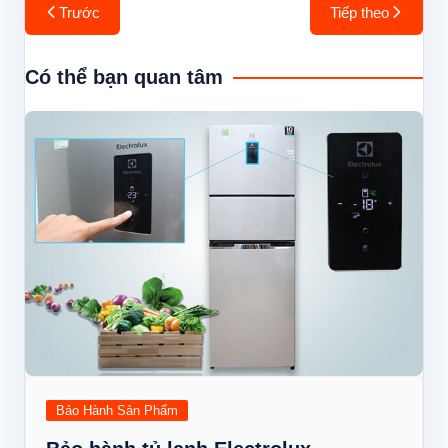
Điều
Trước
Tiếp theo
hướng
bài
Có thể bạn quan tâm
viết
Bảo Hành Sản Phẩm