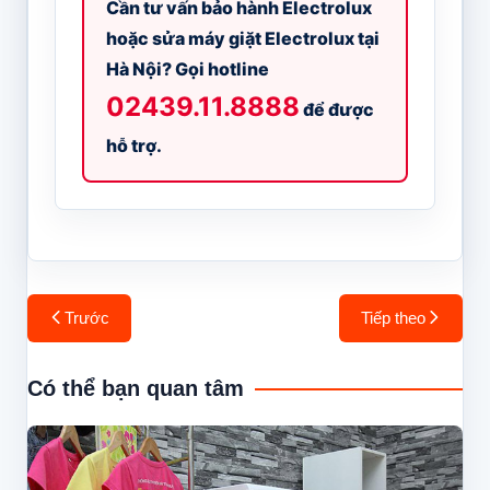
Cần tư vấn bảo hành Electrolux
hoặc sửa máy giặt Electrolux tại
Hà Nội? Gọi hotline
02439.11.8888
để được
hỗ trợ.
Điều
Trước
Tiếp theo
hướng
bài
Có thể bạn quan tâm
viết