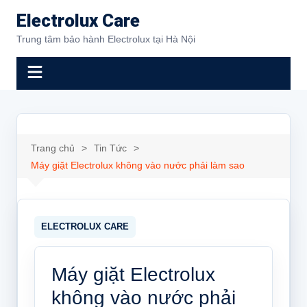
Chuyển
Electrolux Care
đến
Trung tâm bảo hành Electrolux tại Hà Nội
phần
nội
dung
Trang chủ
Tin Tức
Máy giặt Electrolux không vào nước phải làm sao
Máy giặt Electrolux
không vào nước phải