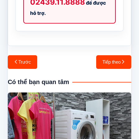
02439.11.8888
để được
hỗ trợ.
Điều
Trước
Tiếp theo
hướng
bài
Có thể bạn quan tâm
viết