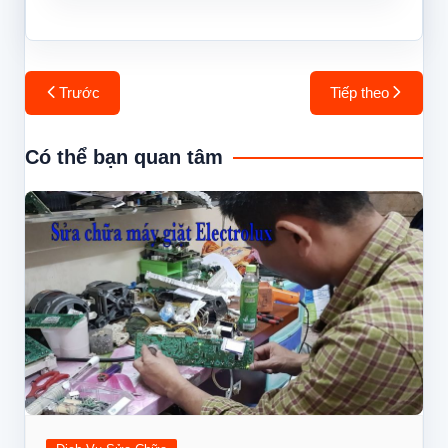
Điều
Trước
Tiếp theo
hướng
bài
Có thể bạn quan tâm
viết