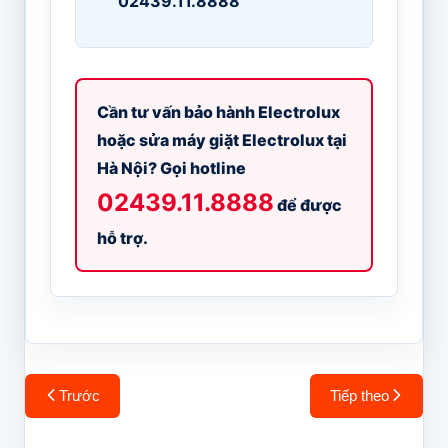
02439.11.8888
Cần tư vấn bảo hành Electrolux
hoặc sửa máy giặt Electrolux tại
Hà Nội? Gọi hotline
02439.11.8888
để được
hỗ trợ.
Điều
Trước
Tiếp theo
hướng