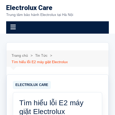
Chuyển
Electrolux Care
đến
Trung tâm bảo hành Electrolux tại Hà Nội
phần
nội
dung
Trang chủ
Tin Tức
Tìm hiểu lỗi E2 máy giặt Electrolux
Tìm hiểu lỗi E2 máy
giặt Electrolux