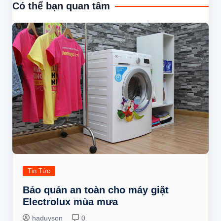
bài
Có thể bạn quan tâm
viết
Tin Tức
Bảo quản an toàn cho máy giặt
Electrolux mùa mưa
haduyson
0