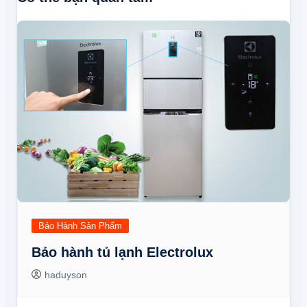
viết
Bảo Hành Sản Phẩm
Bảo hành tủ lạnh Electrolux
haduyson